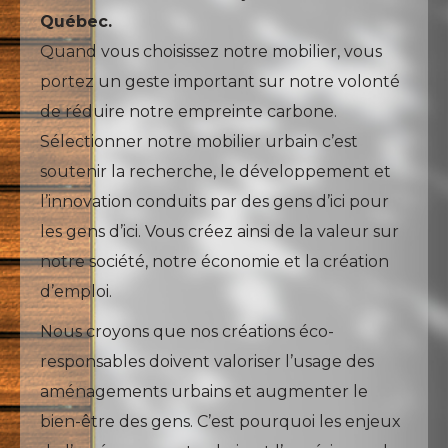
Québec.
Quand vous choisissez notre mobilier, vous
portez un geste important sur notre volonté
de réduire notre empreinte carbone.
Sélectionner notre mobilier urbain c’est
soutenir la recherche, le développement et
l’innovation conduits par des gens d’ici pour
les gens d’ici. Vous créez ainsi de la valeur sur
notre société, notre économie et la création
d’emploi.
Nous croyons que nos créations éco-
responsables doivent valoriser l’usage des
aménagements urbains et augmenter le
bien-être des gens. C’est pourquoi les enjeux