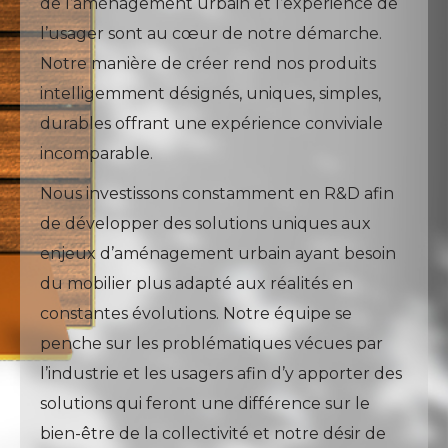
de l’aménagement urbain et l’expérience de
l’usager sont au cœur de notre démarche.
Notre manière de créer rend nos produits
intelligemment désignés, uniques, simples,
durables offrant une expérience conviviale
incomparable.
Nous investissons constamment en R&D afin
de développer des solutions uniques aux
enjeux d’aménagement urbain ayant besoin
du mobilier plus adapté aux réalités en
constantes évolutions. Notre équipe se
penche sur les problématiques vécues par
l’industrie et les usagers afin d’y apporter des
solutions qui feront une différence sur le
bien-être de la collectivité et notre désir de