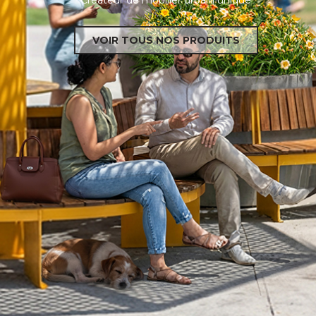
C
r
é
a
t
e
u
r
d
e
m
o
b
i
l
i
e
r
u
r
b
a
i
n
u
n
i
q
u
e
VOIR TOUS NOS PRODUITS