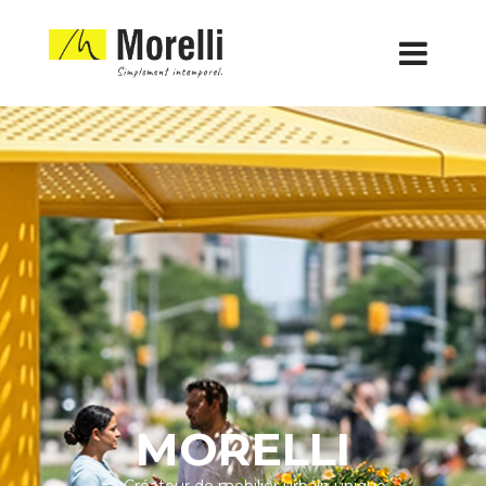
M
O
R
E
L
L
I