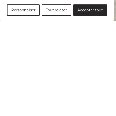
Personnaliser
Tout rejeter
Accepter tout
COLLECTION PIAZZA
MOBILIER SUR MESURE
Un design distinctif
Morelli a dessiné pour MORELLI MOBILIER
MD
URBAIN
la nouvelle collection PIAZZA. Sous
ses lignes rigides, fines mais très angulées,
cette collection présente un design à la fois