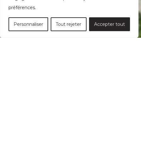
préférences.
Personnaliser
Tout rejeter
Accepter tout
Découvrez nos
Pergolas 4 saisons
Créez des espaces uniques avec la collection
Pergola Urbaine de Morelli, offerte en
version
simple
ou
modulaire
.
Inspirez-vous de nos agencements créatifs et