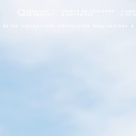
TROUVER
CHARTE DE COULEURS
S'ABO
UN PRODUIT
& MATÉRIAUX
L'INF
 DE VIE
COLLECTIONS
NOUVEAUTÉS
RÉALISATIONS
À