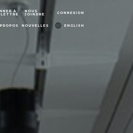
NNER À
NOUS
CONNEXION
OLETTRE
JOINDRE
 PROPOS
NOUVELLES
ENGLISH