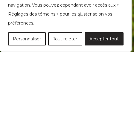
navigation. Vous pouvez cependant avoir accès aux «
Réglages des témoins » pour les ajuster selon vos
préférences.
Personnaliser
Tout rejeter
Accepter tout
JUIN 1, 2022
Montréal, le 1 juin 2022
Dans un souci de consolider la marque, Mobilier
ORA deviendra bientôt Morelli: mobilier urbain.
Morelli furnishing, en anglais. Pourquoi ? “
Morelli
existe depuis des décennies et bénéficie d’une