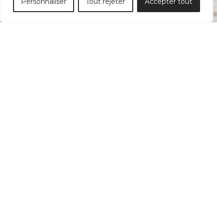
Personnaliser
Tout rejeter
Accepter tout
Connexion pour les
utilisateurs enregistrés
Identifiant ou e-mail
Mot de passe
Se souvenir de moi
Cliquez ici pour
Mot de passe oublié ?
réinitialiser