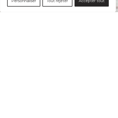
Personnaliser
Tout rejeter
Accepter tout
Connexion pour les
utilisateurs enregistrés
Identifiant ou e-mail
Mot de passe
Se souvenir de moi
Cliquez ici pour
Mot de passe oublié ?
réinitialiser