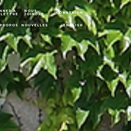
NNER À
NOUS
CONNEXION
OLETTRE
JOINDRE
 PROPOS
NOUVELLES
ENGLISH