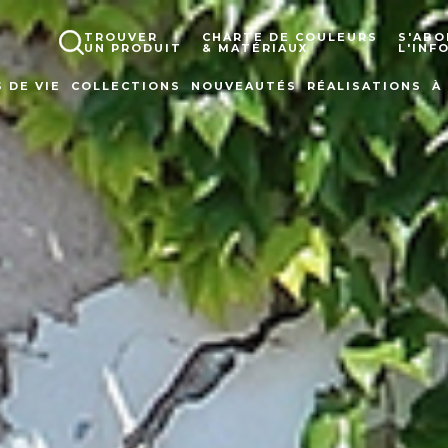
TROUVER
CHARTE DE COULEURS
S'ABO
UN PRODUIT
& MATÉRIAUX
L'INF
 DE VIE
COLLECTIONS
NOUVEAUTÉS
RÉALISATIONS
À